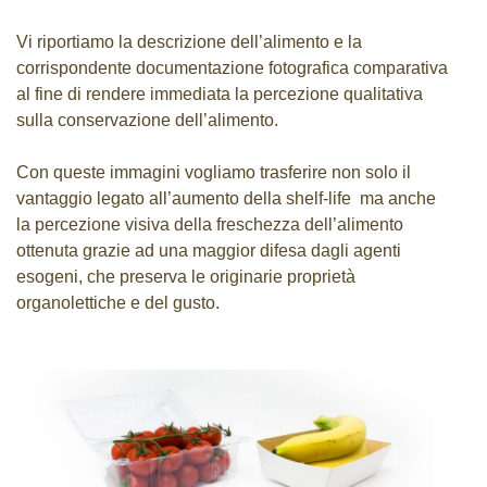
Vi riportiamo la descrizione dell’alimento e la
Sostenibilità
corrispondente documentazione fotografica comparativa
al fine di rendere immediata la percezione qualitativa
News & Events
sulla conservazione dell’alimento.
News & Events
Con queste immagini vogliamo trasferire non solo il
Contatti
vantaggio legato all’aumento della shelf-life ma anche
la percezione visiva della freschezza dell’alimento
Team
ottenuta grazie ad una maggior difesa dagli agenti
Contatti
esogeni, che preserva le originarie proprietà
Necessari
organolettiche e del gusto.
I cookie
cronogard® Pilot Program
necessari
sono
fondamentali
per le funzioni
di base del
sito Web e il
sito Web non
funzionerà