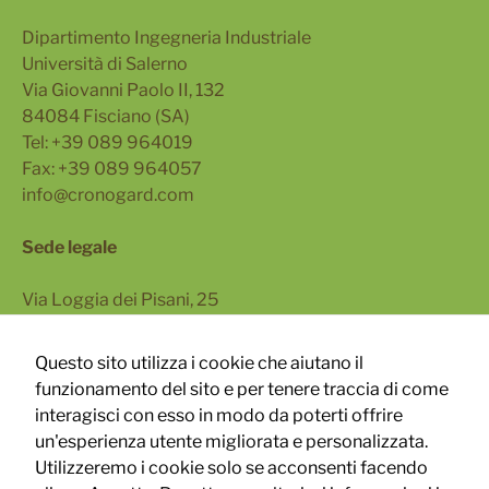
Dipartimento Ingegneria Industriale
Università di Salerno
Via Giovanni Paolo II, 132
84084 Fisciano (SA)
Tel: +39 089 964019
Fax: +39 089 964057
info@cronogard.com
Sede legale
Via Loggia dei Pisani, 25
80133 Napoli
Questo sito utilizza i cookie che aiutano il
Via Turati 40, 20121 Milano
funzionamento del sito e per tenere traccia di come
interagisci con esso in modo da poterti offrire
un'esperienza utente migliorata e personalizzata.
Utilizzeremo i cookie solo se acconsenti facendo