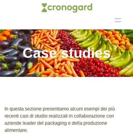
MENU
Cos’è cronogard®
Prodotto
Case studies
Prodotto
Vantaggi
Applicazioni
Case Studies
In questa sezione presentiamo alcuni esempi dei più
Tecnologia
recenti casi di studio realizzati in collaborazione con
Tecnologia
aziende leader del packaging e della produzione
alimentare.
Pubblicazioni Scientifiche