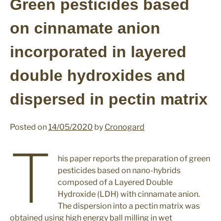
Green pesticides based
Sostenibilità
on cinnamate anion
News & Events
incorporated in layered
News & Events
double hydroxides and
Contatti
dispersed in pectin matrix
Team
Contatti
Posted on
14/05/2020
by
Cronogard
Necessari
I cookie
T
cronogard® Pilot Program
necessari
sono
his paper reports the preparation of green
fondamentali
pesticides based on nano-hybrids
per le funzioni
composed of a Layered Double
di base del
Hydroxide (LDH) with cinnamate anion.
sito Web e il
sito Web non
The dispersion into a pectin matrix was
funzionerà
obtained using high energy ball milling in wet