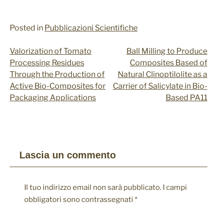
aiutano a
fornire
informazioni
Posted in
Pubblicazioni Scientifiche
sulle metriche
di numero di
visitatori,
Valorization of Tomato
Ball Milling to Produce
Navigazione
sorgente di
Processing Residues
Composites Based of
traffico,
articoli
Through the Production of
Natural Clinoptilolite as a
permanenza
sul sito, etc.
Active Bio-Composites for
Carrier of Salicylate in Bio-
Packaging Applications
Based PA11
Lascia un commento
Il tuo indirizzo email non sarà pubblicato.
I campi
obbligatori sono contrassegnati
*