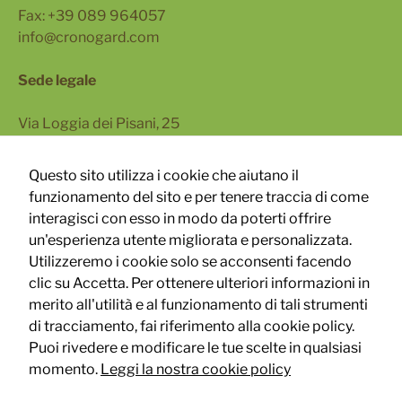
Fax: +39 089 964057
info@cronogard.com
Sede legale
Via Loggia dei Pisani, 25
80133 Napoli
Questo sito utilizza i cookie che aiutano il
Via Turati 40, 20121 Milano
funzionamento del sito e per tenere traccia di come
interagisci con esso in modo da poterti offrire
un'esperienza utente migliorata e personalizzata.
Utilizzeremo i cookie solo se acconsenti facendo
clic su Accetta. Per ottenere ulteriori informazioni in
merito all'utilità e al funzionamento di tali strumenti
Follow Us
di tracciamento, fai riferimento alla cookie policy.
Puoi rivedere e modificare le tue scelte in qualsiasi
momento.
Leggi la nostra cookie policy
Copyright © - Nice filler® Srl
- cronogard®
- P.IVA 04943430654 |
Powered by
This project has received funding from the European