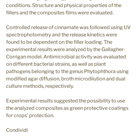
nel modo
conditions. Structure and physical properties of the
previsto
fillers and the composites films were evaluated.
senza di essi.
Questi cookie
non
Controlled release of cinnamate was followed using UV
memorizzano
spectrophotometry and the release kinetics were
dati
found to be dependent on the filler loading. The
identificativi
personali.
experimental results were analyzed by the Gallagher-
Corrigan model. Antimicrobial activity was evaluated
on different bacterial strains, as well as plant
Analitici
pathogens belonging to the genus Phytophthora using
I cookie
modified agar diffusion, broth microdilution and dual
analitici
culture methods, respectively.
vengono
utilizzati per
comprendere
Experimental results suggested the possibility to use
come i
the analyzed composites as green protective coatings
visitatori
interagiscono
for crops’ protection.
con il sito
Web. Questi
Condividi
cookie