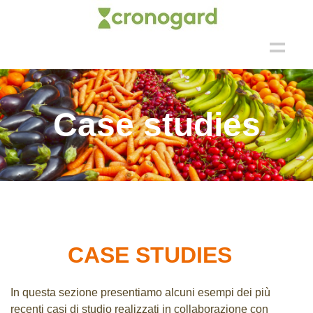
MENU
Cos’è cronogard®
Prodotto
Case studies
Prodotto
Vantaggi
Applicazioni
Case Studies
CASE STUDIES
Tecnologia
Tecnologia
In questa sezione presentiamo alcuni esempi dei più
recenti casi di studio realizzati in collaborazione con
Pubblicazioni Scientifiche