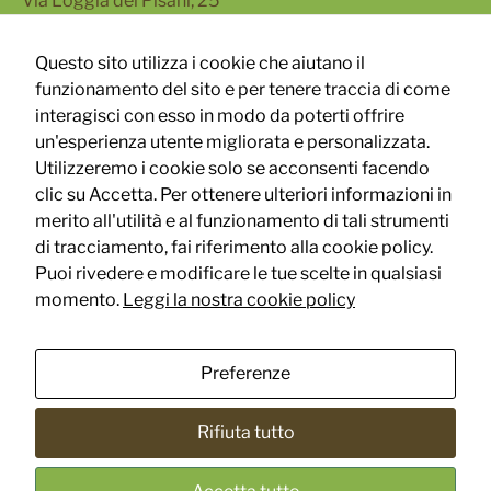
Via Loggia dei Pisani, 25
80133 Napoli
Questo sito utilizza i cookie che aiutano il
Via Turati 40, 20121 Milano
funzionamento del sito e per tenere traccia di come
interagisci con esso in modo da poterti offrire
un'esperienza utente migliorata e personalizzata.
Utilizzeremo i cookie solo se acconsenti facendo
clic su Accetta. Per ottenere ulteriori informazioni in
merito all'utilità e al funzionamento di tali strumenti
Follow Us
di tracciamento, fai riferimento alla cookie policy.
Puoi rivedere e modificare le tue scelte in qualsiasi
momento.
Leggi la nostra cookie policy
Copyright © - Nice filler® Srl
- cronogard®
- P.IVA 04943430654 |
Powered by
This project has received funding from the European
Techitsmart
Union’s Horizon 2020 research and innovation
programme under grant agreement No 783696
Preferenze
Rifiuta tutto