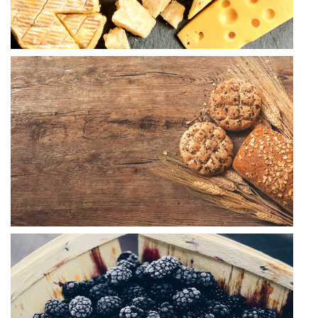
aiutano a
fornire
informazioni
sulle metriche
di numero di
visitatori,
sorgente di
traffico,
permanenza
sul sito, etc.