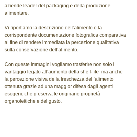
aziende leader del packaging e della produzione
Sostenibilità
alimentare.
Vi riportiamo la descrizione dell’alimento e la
News & Events
corrispondente documentazione fotografica comparativa
News & Events
al fine di rendere immediata la percezione qualitativa
sulla conservazione dell’alimento.
Contatti
Team
Con queste immagini vogliamo trasferire non solo il
vantaggio legato all’aumento della shelf-life ma anche
Contatti
la percezione visiva della freschezza dell’alimento
Necessari
I cookie
ottenuta grazie ad una maggior difesa dagli agenti
cronogard® Pilot Program
necessari
esogeni, che preserva le originarie proprietà
sono
organolettiche e del gusto.
fondamentali
per le funzioni
di base del
sito Web e il
sito Web non
funzionerà