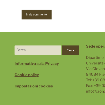
Sede oper
Ricerca
per:
Dipartimen
Università 
Informativa sulla Privacy
Via Giovann
84084 Fis
Cookie policy
Tel: +39 
Fax: +39 
Impostazioni cookies
info@cron