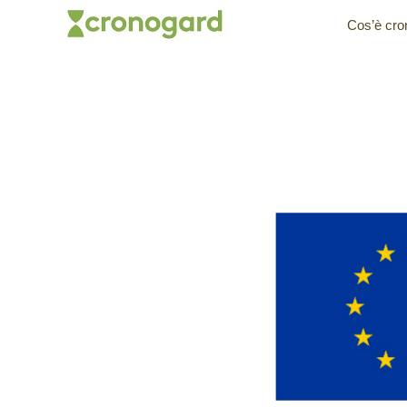
Skip
Cos’è cr
to
content