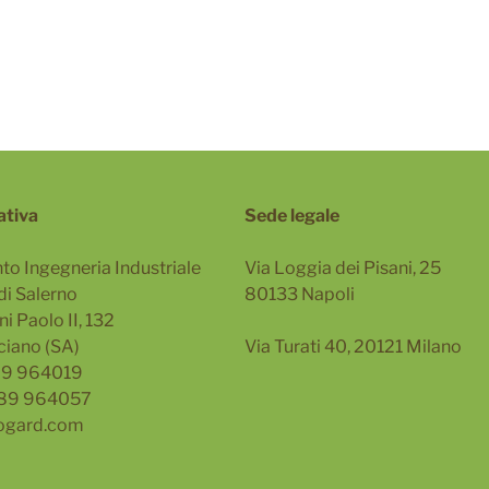
ativa
Sede legale
to Ingegneria Industriale
Via Loggia dei Pisani, 25
di Salerno
80133 Napoli
i Paolo II, 132
ciano (SA)
Via Turati 40, 20121 Milano
089 964019
089 964057
ogard.com