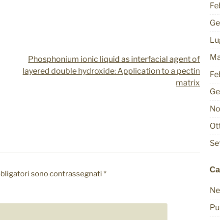
nel modo
Fe
previsto
senza di essi.
Ge
Questi cookie
Lu
non
memorizzano
Ma
dati
Phosphonium ionic liquid as interfacial agent of
identificativi
layered double hydroxide: Application to a pectin
Fe
personali.
matrix
Ge
No
Analitici
I cookie
Ot
analitici
vengono
Se
utilizzati per
comprendere
come i
Ca
bbligatori sono contrassegnati
*
visitatori
interagiscono
Ne
con il sito
Web. Questi
Pu
cookie