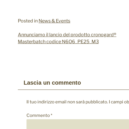
Posted in
News & Events
Annunciamo il lancio del prodotto cronogard®
Navigazione
Masterbatch codice N6O6_PE25_M3
articoli
Lascia un commento
Il tuo indirizzo email non sarà pubblicato.
I campi o
Commento
*