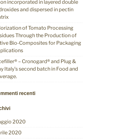
ion incorporated in layered double
droxides and dispersed in pectin
trix
lorization of Tomato Processing
sidues Through the Production of
tive Bio-Composites for Packaging
plications
cefiller® – Cronogard® and Plug &
ay Italy’s second batch in Food and
verage.
mmenti recenti
chivi
ggio 2020
rile 2020