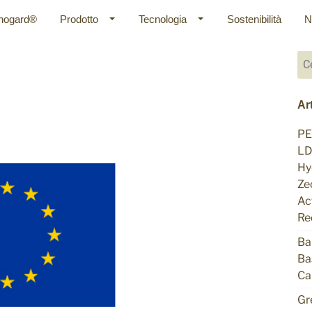
onogard®
Prodotto
Tecnologia
Sostenibilità
N
Ri
per
Art
PE
LD
Hy
Ze
Ac
Re
Ba
Ba
Ca
Gr