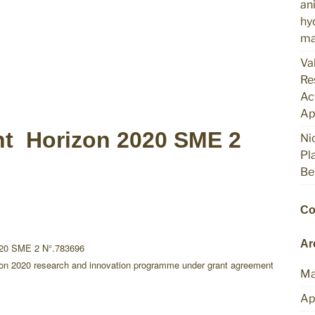
an
hy
ma
Va
Re
Ac
Ap
nt Horizon 2020 SME 2
Ni
Pl
Be
Necessari
I cookie
Co
necessari
sono
fondamentali
Ar
020 SME 2 N°.783696
per le funzioni
izon 2020 research and innovation programme under grant agreement
di base del
Ma
sito Web e il
sito Web non
Ap
funzionerà