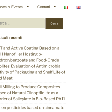
ews & Events
Contatti
cerca
:
icoli recenti
T and Active Coating Based on a
H Nanofiller Hosting p-
droxybenzoate and Food-Grade
olites: Evaluation of Antimicrobial
tivity of Packaging and Shelf Life of
d Meat
ll Milling to Produce Composites
sed of Natural Clinoptilolite as a
rrier of Salicylate in Bio-Based PA11
een pesticides based on cinnamate