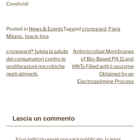
nel modo
Condividi
previsto
senza di essi.
Questi cookie
non
Posted in
News & Events
Tagged
cronogard
,
Fiera
memorizzano
Milano.
,
Ipack-Ima
dati
identificativi
personali.
cronogard® tutela la salute
Antimicrobial Membranes
Navigazione
dei consumatori contro le
of Bio-Based PA 11 and
articoli
proliferazioni microbiche
HNTs Filled with Lysozyme
Analitici
negli alimenti.
Obtained by an
I cookie
Electrospinning Process
analitici
vengono
utilizzati per
comprendere
come i
visitatori
interagiscono
Lascia un commento
con il sito
Web. Questi
cookie
Il tuo indirizzo email non sarà pubblicato.
I campi