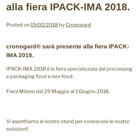
alla fiera IPACK-IMA 2018.
Sostenibilità
Posted on
19/02/2018
by
Cronogard
News & Events
News & Events
cronogard® sarà presente alla fiera IPACK-
Contatti
IMA 2018.
Team
IPACK-IMA 2018 è la fiera specializzata del processing
e packaging food e non food.
Contatti
Necessari
I cookie
Fiera Milano dal 29 Maggio al 1 Giugno 2018.
cronogard® Pilot Program
necessari
sono
fondamentali
per le funzioni
di base del
Vi aspettiamo al nostro stand per conoscere le nostre
sito Web e il
soluzioni!
sito Web non
funzionerà