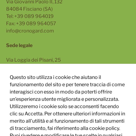
Via Giovanni Paolo II, 132
84084 Fisciano (SA)
Tel: +39 089 964019
Fax: +39 089 964057
info@cronogard.com
Sede legale
Via Loggia dei Pisani, 25
80133 Napoli
Questo sito utilizza i cookie che aiutano il
Via Turati 40, 20121 Milano
funzionamento del sito e per tenere traccia di come
interagisci con esso in modo da poterti offrire
un'esperienza utente migliorata e personalizzata.
Utilizzeremo i cookie solo se acconsenti facendo
clic su Accetta. Per ottenere ulteriori informazioni in
merito all'utilità e al funzionamento di tali strumenti
Follow Us
di tracciamento, fai riferimento alla cookie policy.
Puoi rivedere e modificare le tue scelte in qualsiasi