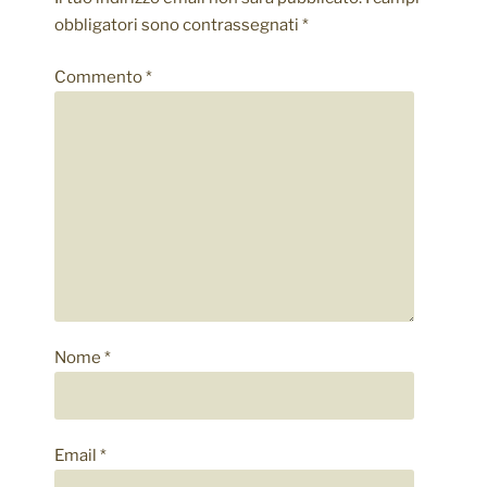
aiutano a
obbligatori sono contrassegnati
*
fornire
informazioni
sulle metriche
Commento
*
di numero di
visitatori,
sorgente di
traffico,
permanenza
sul sito, etc.
Nome
*
Email
*